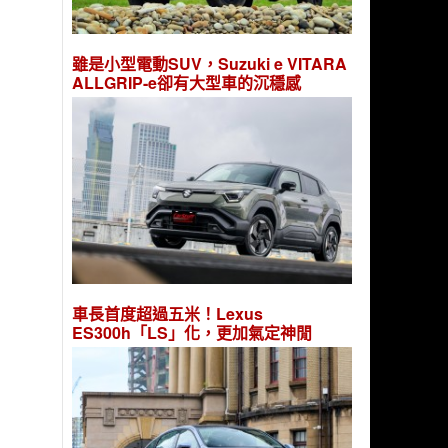
雖是小型電動SUV，Suzuki e VITARA
ALLGRIP-e卻有大型車的沉穩感
車長首度超過五米！Lexus
ES300h「LS」化，更加氣定神閒