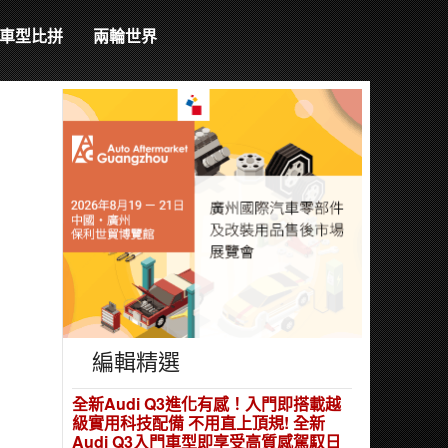
車型比拼
兩輪世界
編輯精選
全新Audi Q3進化有感！入門即搭載越
級實用科技配備 不用直上頂規! 全新
Audi Q3入門車型即享受高質感駕馭日