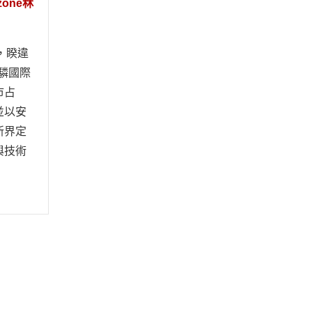
one秝
際，睽違
秝驎國際
市占
並以安
新界定
與技術