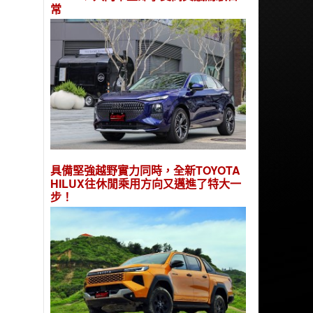
常
具備堅強越野實力同時，全新TOYOTA
HILUX往休閒乘用方向又邁進了特大一
步！