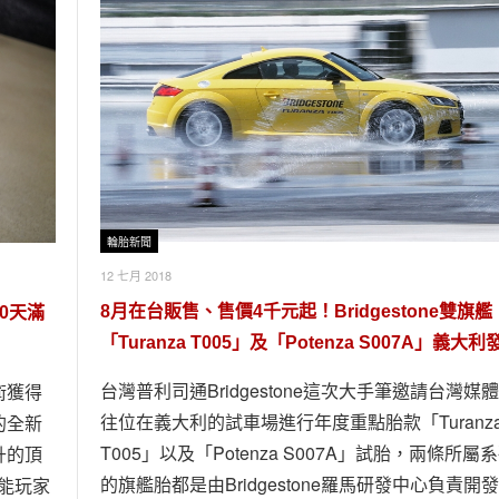
輪胎新聞
12 七月 2018
8月在台販售、售價4千元起！Bridgestone雙旗艦
0天滿
「Turanza T005」及「Potenza S007A」義大利
台灣普利司通Bridgestone這次大手筆邀請台灣媒
術獲得
往位在義大利的試車場進行年度重點胎款「Turanz
的全新
T005」以及「Potenza S007A」試胎，兩條所屬
升的頂
的旗艦胎都是由Bridgestone羅馬研發中心負責開
性能玩家