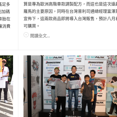
算是專為歐洲高階車款調製配方，而這也是這次遠
滿足多
羅馬的主要原因，同時在台灣普利司通總經理富澤
別加碼
宣佈下，這兩款商品即將導入台灣販售，預計八月
車胎在
可購買。
讓消費
閱讀全文...