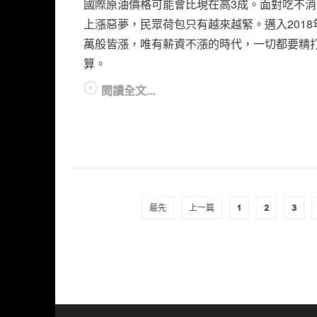
國際原油價格可能會比現在高3成。面對吃不消
上漲惡夢，民眾荷包只有越來越緊。邁入2018
萬般皆漲，唯有薪資不漲的時代，一切都要精
算。
閱讀全文...
最先
上一篇
1
2
3