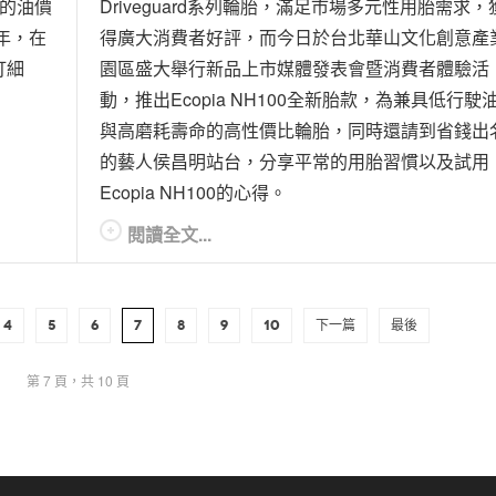
的油價
Driveguard系列輪胎，滿足市場多元性用胎需求，
年，在
得廣大消費者好評，而今日於台北華山文化創意產
打細
園區盛大舉行新品上市媒體發表會暨消費者體驗活
動，推出Ecopia NH100全新胎款，為兼具低行駛
與高磨耗壽命的高性價比輪胎，同時還請到省錢出
的藝人侯昌明站台，分享平常的用胎習慣以及試用
Ecopia NH100的心得。
閱讀全文...
4
5
6
7
8
9
10
下一篇
最後
第 7 頁，共 10 頁