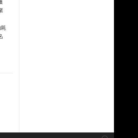
獲
業
油耗
名