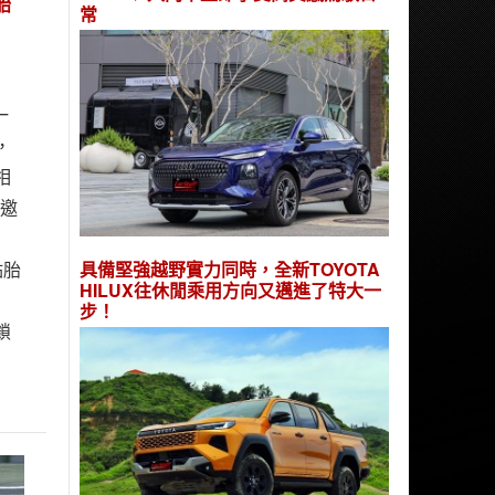
胎
常
一
，
相
次邀
具備堅強越野實力同時，全新TOYOTA
點胎
HILUX往休閒乘用方向又邁進了特大一
步！
鎖