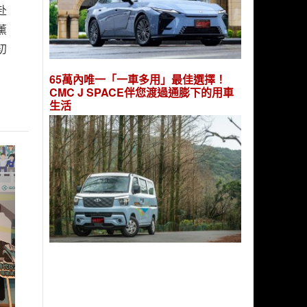
赴
薰
初
65萬內唯一「一車多用」最佳選擇！
CMC J SPACE伴您渡過通膨下的用車
生活