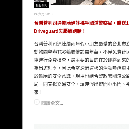
輪胎新聞
24 六月 2018
台灣普利司通輪胎健診攜手國道警察局，贈送1
Driveguard失壓續跑胎！
台灣普利司通連續兩年假小朋友最愛的台北市
動物園舉辦TCS輪胎健診嘉年華，不僅免費替
車進行免費檢查，最主要的目的在於即將到來
為出遊旺季，因此希望透過這樣的活動喚醒車
於輪胎的安全意識，現場也結合警政署國道公
局一同宣揚交通安全，讓連假出遊開心出門、
家！
閱讀全文...