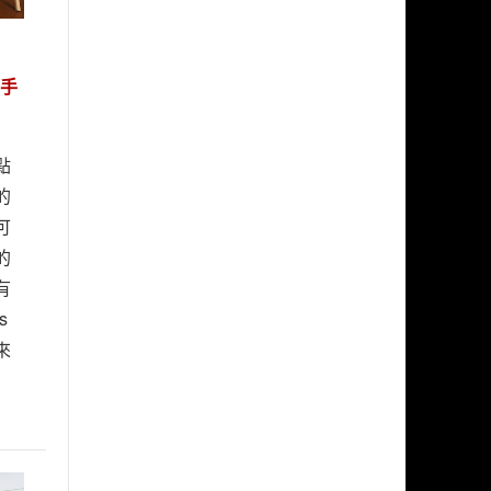
攜手
點
的
可
的
有
s
來