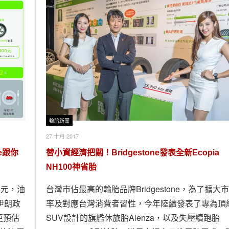
輪胎新聞
27 十月 2017
e跟你
替小資經濟把關！Bridgestone發表全新Ecopia
NH100神省胎
4元，油
台灣市佔最高的輪胎品牌Bridgestone，為了擴大
伊朗政
率及對應台灣消費者習性，今年陸續發表了專為頂
更預估
SUV設計的旗艦休旅胎Alenza，以及失壓續跑胎