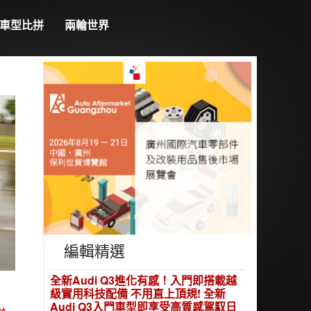
車型比拼
兩輪世界
編輯精選
全新Audi Q3進化有感！入門即搭載越
級實用科技配備 不用直上頂規! 全新
Audi Q3入門車型即享受高質感駕馭日