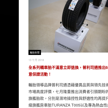
輪胎新聞
13 七月 2018
全系列轎車胎不滿意立即退換，普利司通推出6
意保證活動！
輪胎領導品牌普利司通憑藉優異品質與領先技
市場高度評價，七月隆重推出消費者引頸期盼
旗艦胎款，分別是濕地操控性與舒適性均再提
級旗艦房車胎TURANZA T005以及專為熱血