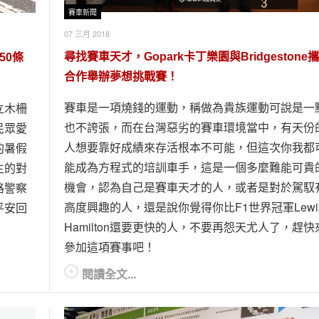
賽車新聞
07 三月 2018
尋找賽車天才，Gopark卡丁樂園與Bridgestone
50條
合作舉辦夢想挑戰賽！
賽車是一項燒錢的運動，稱做為貴族運動可說是一
立木柵
也不誇張，而在台灣惡劣的賽車環境當中，有天份
民眾愛
人想要靠好成績來存活根本不可能，但這次你我都
的暑假
能成為方程式的培訓車手，這是一個多麼難能可貴
主的對
機會，認為自己是賽車天才的人，或者是對於駕馭
路警察
高度興趣的人，還是說你覺得你比F1世界冠軍Lewi
平安回
Hamilton還要更快的人，不要再怨天尤人了，趕快
參加這項賽事吧！
閱讀全文...