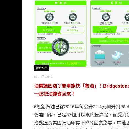
輪胎新聞
08 一月 2018
油價連四漲？開車族快「揩油」！Bridgeston
一起把油錢省回來！
5無鉛汽油已從2016年每公升21.4元飆升到28.
價連四漲，已是37個月以來的最高點，而受到
治動盪及美國原油庫存下降等因素影響，中油