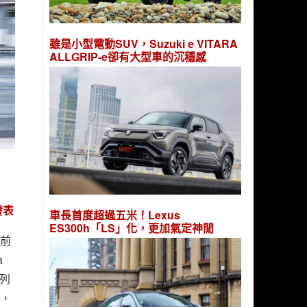
雖是小型電動SUV，Suzuki e VITARA
ALLGRIP-e卻有大型車的沉穩感
發表
車長首度超過五米！Lexus
ES300h「LS」化，更加氣定神閒
體前
a
系列
發，