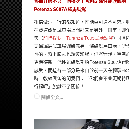
熱血升級不只一個檔次！普利司通性能旗艦胎
Potenza S007A羅馬試駕
相信做這一行的都知道，性能車可遇不可求，
在賽道或是試車場上開那又是另外一回事，即
天（
前情提要：Turanza T005試胎點我
）才剛
司通羅馬試車場體驗完另一條旗艦房車胎，記
熱的、腎上腺素也還沒和緩，但老實說，筆者
更期待新一代性能旗艦街胎Potenza S007A實
感受，而這有一部分是來自於前一天在體驗Hot 
時，教練興奮的問我們：「你們會不會更期待
行程呢」脫離不了關係！
閱讀全文...