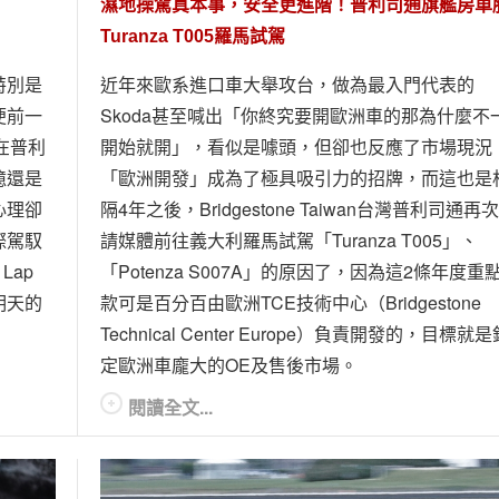
濕地操駕真本事，安全更進階！普利司通旗艦房車
Turanza T005羅馬試駕
特別是
近年來歐系進口車大舉攻台，做為最入門代表的
便前一
Skoda甚至喊出「你終究要開歐洲車的那為什麼不
在普利
開始就開」，看似是噱頭，但卻也反應了市場現況
憶還是
「歐洲開發」成為了極具吸引力的招牌，而這也是
心理卻
隔4年之後，Bridgestone Taiwan台灣普利司通再
際駕馭
請媒體前往義大利羅馬試駕「Turanza T005」、
Lap
「Potenza S007A」的原因了，因為這2條年度重
明天的
款可是百分百由歐洲TCE技術中心（Bridgestone
Technical Center Europe）負責開發的，目標就是
定歐洲車龐大的OE及售後市場。
閱讀全文...