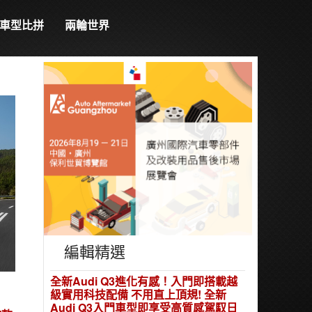
車型比拼
兩輪世界
編輯精選
全新Audi Q3進化有感！入門即搭載越
級實用科技配備 不用直上頂規! 全新
Audi Q3入門車型即享受高質感駕馭日