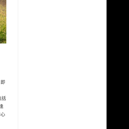
，即
」
包括
逢
l心