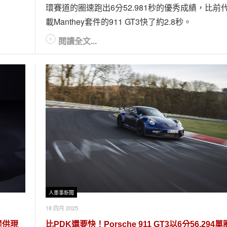
環賽道的圈速跑出6分52.981秒的優秀成績，比前
載Manthey套件的911 GT3快了約2.8秒。
閱讀全文...
人車事新聞
18 四月 2025
提供現
比PDK還要快！Porsche 911 GT3以6分56.294單