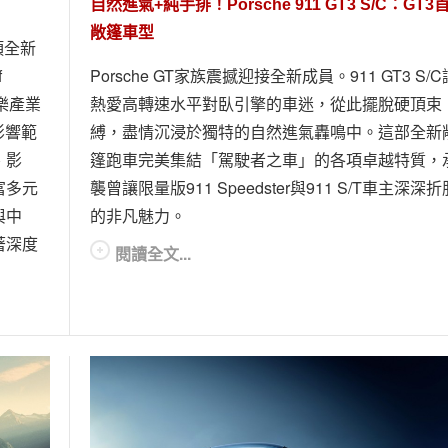
自然進氣+純手排！Porsche 911 GT3 S/C：GT3
敞篷車型
一項全新
f
Porsche GT家族震撼迎接全新成員。911 GT3 S/C
樂產業
熱愛高轉速水平對臥引擎的車迷，從此擺脫硬頂束
影響範
縛，盡情沉浸於獨特的自然進氣轟鳴中。這部全新
、影
篷跑車完美集結「駕駛者之車」的各項卓越特質，
富多元
襲曾讓限量版911 Speedster與911 S/T車主深深折
與中
的非凡魅力。
著深度
閱讀全文...