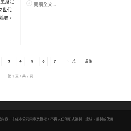
途量身定
閱讀全文...
92世代
道輪胎，
3
4
5
6
7
下一篇
最後
第 1 頁，共 7 頁
相關內容，未經本公司同意及授權，不得以任何形式複製、連結、重製或使用