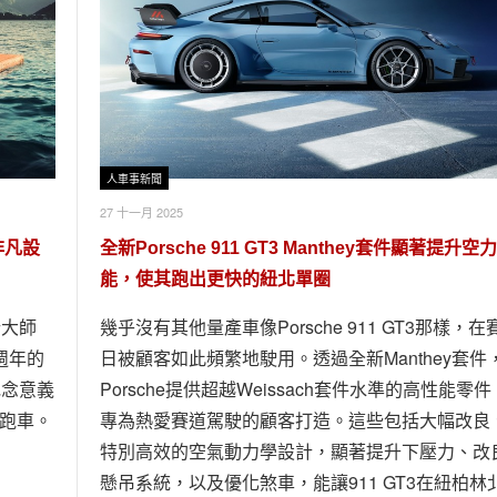
人車事新聞
27 十一月 2025
以非凡設
全新Porsche 911 GT3 Manthey套件顯著提升空
能，使其跑出更快的紐北單圈
計大師
幾乎沒有其他量產車像Porsche 911 GT3那樣，在
九十週年的
日被顧客如此頻繁地駛用。透過全新Manthey套件
紀念意義
Porsche提供超越Weissach套件水準的高性能零件
量版跑車。
專為熱愛賽道駕駛的顧客打造。這些包括大幅改良
特別高效的空氣動力學設計，顯著提升下壓力、改
懸吊系統，以及優化煞車，能讓911 GT3在紐柏林