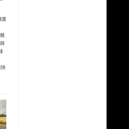
速度
某競
有與
赫
還快