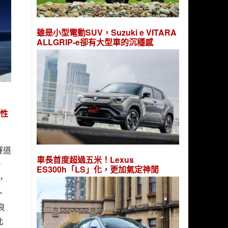
雖是小型電動SUV，Suzuki e VITARA
ALLGRIP-e卻有大型車的沉穩感
力性
賽道
車長首度超過五米！Lexus
，
ES300h「LS」化，更加氣定神閒
，
、
良
北