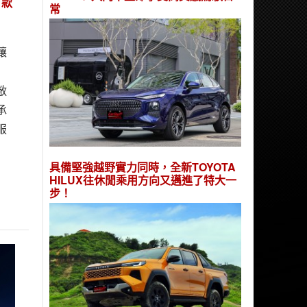
首款
常
讓
敞
承
服
具備堅強越野實力同時，全新TOYOTA
HILUX往休閒乘用方向又邁進了特大一
步！