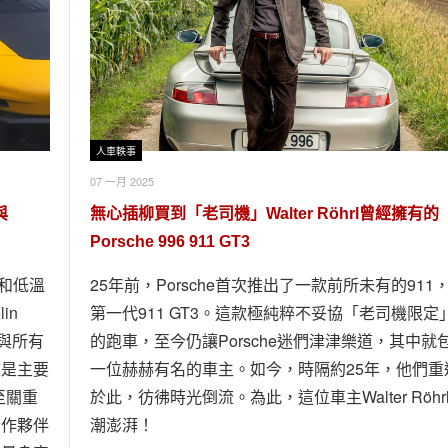
人車軼事
07 一月 2025
與
無心插柳買到「老司機」Walter Röhrl曾經擁有的
Porsche 996 911 GT3
濕和低溫
25年前，Porsche首次推出了一款前所未有的911
in
第一代911 GT3。這款極純粹不妥協「老司機限定
。與所有
的跑車，至今仍讓Porsche迷們津津樂道，其中就
校是主要
一位赫赫有名的車主。如今，時隔約25年，他們重
至關重
於此，彷彿時光倒流。為此，這位車主Walter Röhr
合作夥伴
潮澎湃！