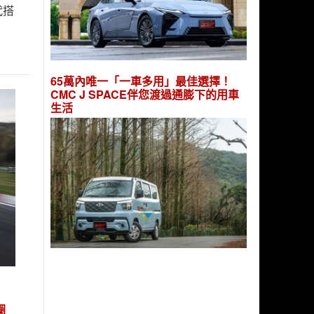
代搭
65萬內唯一「一車多用」最佳選擇！
CMC J SPACE伴您渡過通膨下的用車
生活
圈