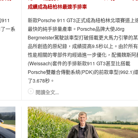
成績成為紐柏林最速手排車
911
新款Porsche 911 GT3正式成為紐柏林北環賽道上
用了一系
最快的純手排量產車。Porsche品牌大使Jörg
Bergmeister駕駛該車型打破搭載更大馬力引擎的
品所創造的原紀錄，成績提高9.5秒以上。由於所
性能相關的零部件均經過進一步優化，配備魏斯阿
(Weissach)套件的手排新款911 GT3甚至比搭載
Porsche雙離合傳動系統(PDK)的前款車型(992.1)
了3.678秒。
閱讀全文...