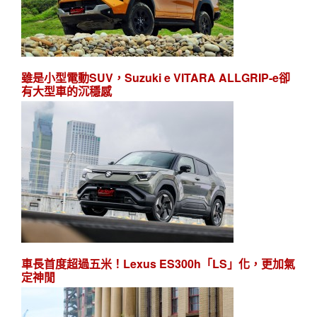
雖是小型電動SUV，Suzuki e VITARA ALLGRIP-e卻
有大型車的沉穩感
車長首度超過五米！Lexus ES300h「LS」化，更加氣
定神閒