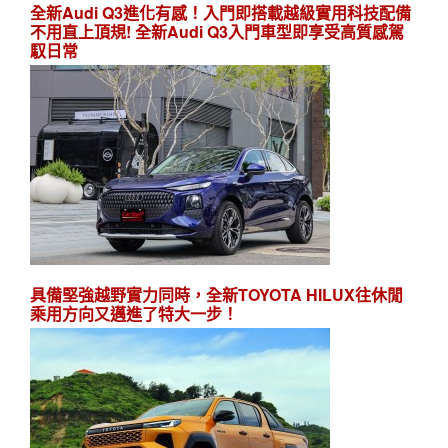
全新Audi Q3進化有感！入門即搭載越級實用科技配備
不用直上頂規! 全新Audi Q3入門車型即享受高質感駕
馭日常
具備堅強越野實力同時，全新TOYOTA HILUX往休閒
乘用方向又邁進了特大一步！