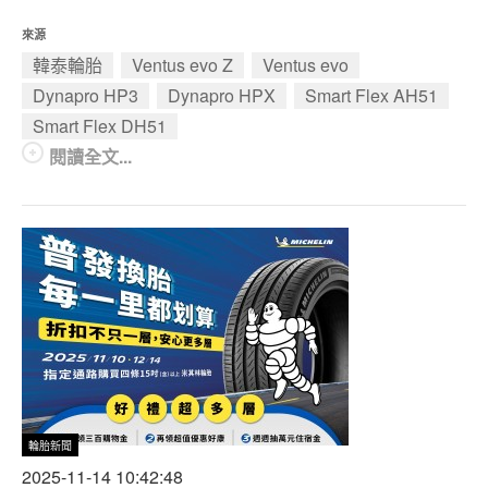
來源
韓泰輪胎
Ventus evo Z
Ventus evo
Dynapro HP3
Dynapro HPX
Smart Flex AH51
Smart Flex DH51
閱讀全文...
輪胎新聞
2025-11-14 10:42:48