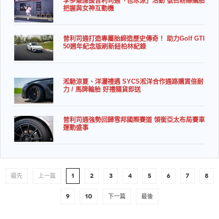
李多慧應援普利司通「包冰涼」活動 號召粉絲購胎
把握與女神互動機
普利司通打造專屬胎締造歷史傳奇！ 助力Golf GTI
50週年紀念版刷新紐柏林紀錄
淞馳涼夏、洋灑禮遇 SYCS淞洋合作通路購買倍耐
力 / 馬牌輪胎 好禮隨貨即送
普利司通強勢回歸雪邦國際賽道 領銜亞太布局賽車
運動盛事
最先
上一篇
1
2
3
4
5
6
7
8
9
10
下一篇
最後