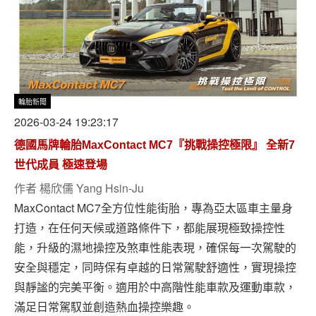
輪胎新聞
2026-03-24 19:23:17
德國馬牌輪胎MaxContact MC7『挑戰操控極限』 全新7
世代成員 極速登場
作者
楊欣儒 Yang Hsin-Ju
MaxContact MC7全方位性能街胎，專為亞太區車主量身
打造，在任何天候或道路條件下，都能展現極致操控性
能，升級的濕地操控及煞車性能表現，確保每一次駕駛的
安全與穩定，同時保有卓越的日常駕駛舒適性，實現操控
與靜謐的完美平衡。適用於中高階性能車款及運動車款，
滿足日常駕馭並創造熱血操控樂趣。