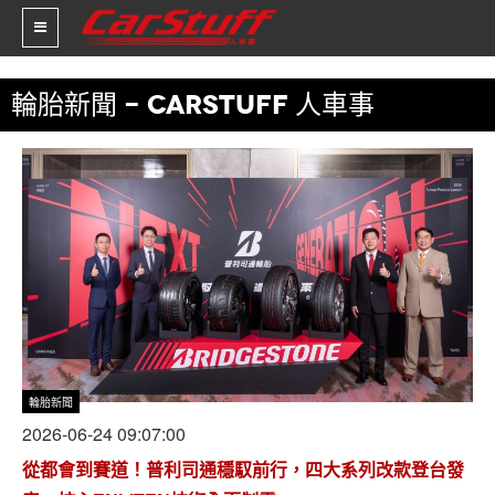
輪胎新聞 - CARSTUFF 人車事
新車價格
車市新聞
賽車新聞
汽車改裝
輪胎特區
促銷訊息
輪胎新聞
人車軼事
2026-06-24 09:07:00
試車報導
從都會到賽道！普利司通穩馭前行，四大系列改款登台發