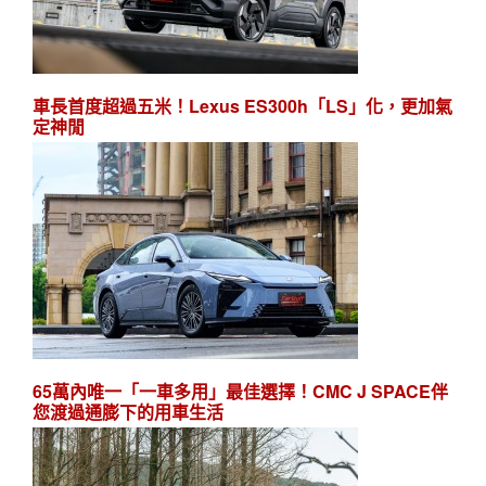
車長首度超過五米！Lexus ES300h「LS」化，更加氣
定神閒
65萬內唯一「一車多用」最佳選擇！CMC J SPACE伴
您渡過通膨下的用車生活