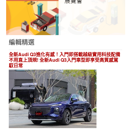
編輯精選
全新Audi Q3進化有感！入門即搭載越級實用科技配備
不用直上頂規! 全新Audi Q3入門車型即享受高質感駕
馭日常