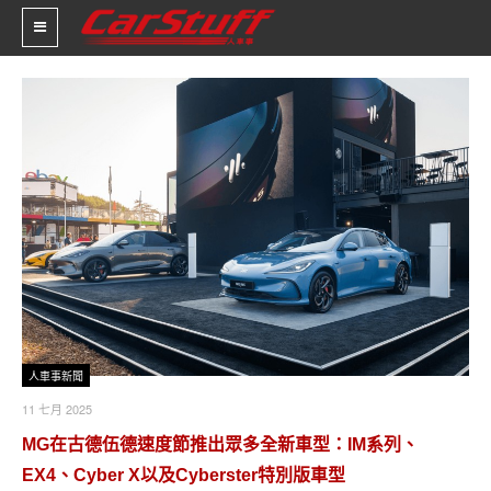
新車價格
車市新聞
賽車新聞
汽車改裝
輪胎特區
促銷訊息
人車事新聞
11 七月 2025
人車軼事
MG在古德伍德速度節推出眾多全新車型：IM系列、
試車報導
EX4、Cyber X以及Cyberster特別版車型