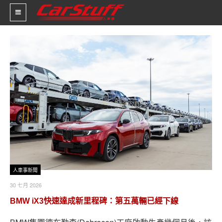
新車價格
車市新聞
賽車新聞
汽車改裝
輪胎特區
促銷訊息
人車事新聞
30 七月 2026
人車軼事
BMW iX3快速達成新里程碑：第五萬輛已經下線
試車報導