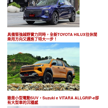
具備堅強越野實力同時，全新TOYOTA HILUX往休閒
乘用方向又邁進了特大一步！
雖是小型電動SUV，Suzuki e VITARA ALLGRIP-e卻
有大型車的沉穩感