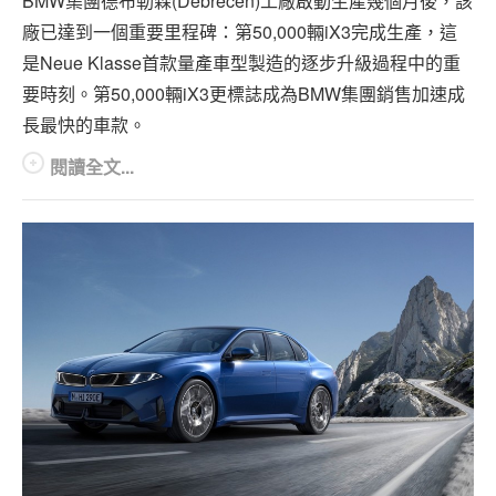
BMW集團德布勒森(Debrecen)工廠啟動生產幾個月後，該
專題報導
廠已達到一個重要里程碑：第50,000輛iX3完成生產，這
車型比拼
是Neue Klasse首款量產車型製造的逐步升級過程中的重
要時刻。第50,000輛iX3更標誌成為BMW集團銷售加速成
兩輪世界
長最快的車款。
閱讀全文...