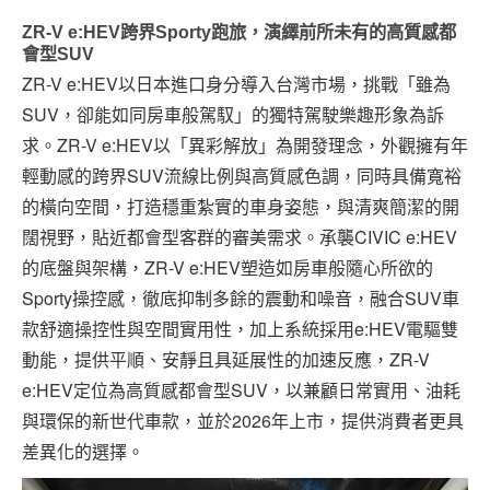
ZR-V e:HEV跨界Sporty跑旅，演繹前所未有的高質感都
會型SUV
ZR-V e:HEV以日本進口身分導入台灣市場，挑戰「雖為
SUV，卻能如同房車般駕馭」的獨特駕駛樂趣形象為訴
求。ZR-V e:HEV以「異彩解放」為開發理念，外觀擁有年
輕動感的跨界SUV流線比例與高質感色調，同時具備寬裕
的橫向空間，打造穩重紮實的車身姿態，與清爽簡潔的開
闊視野，貼近都會型客群的審美需求。承襲CIVIC e:HEV
的底盤與架構，ZR-V e:HEV塑造如房車般隨心所欲的
Sporty操控感，徹底抑制多餘的震動和噪音，融合SUV車
款舒適操控性與空間實用性，加上系統採用e:HEV電驅雙
動能，提供平順、安靜且具延展性的加速反應，ZR-V
e:HEV定位為高質感都會型SUV，以兼顧日常實用、油耗
與環保的新世代車款，並於2026年上市，提供消費者更具
差異化的選擇。