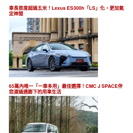
車長首度超過五米！Lexus ES300h「LS」化，更加氣
定神閒
65萬內唯一「一車多用」最佳選擇！CMC J SPACE伴
您渡過通膨下的用車生活