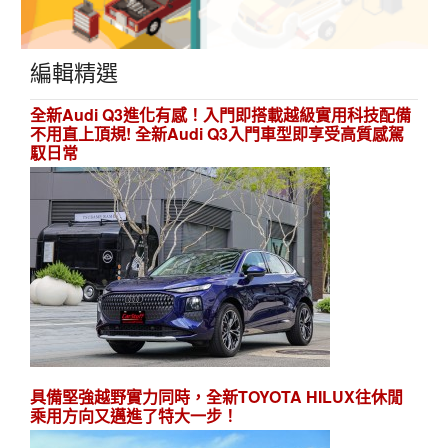
編輯精選
全新Audi Q3進化有感！入門即搭載越級實用科技配備
不用直上頂規! 全新Audi Q3入門車型即享受高質感駕
馭日常
具備堅強越野實力同時，全新TOYOTA HILUX往休閒
乘用方向又邁進了特大一步！