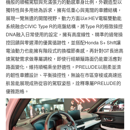
機般的順暢駕馭與充滿張力的動感車身比例，外觀造型以
獨特性與多用途為訴求，擁有低重心與寬闊的車體結構，
展現一覽無遺的開闊視野。動力方面以e:HEV電驅雙動能
系統融合CIVIC Type R的底盤結構，將Type R的極致操控
DNA融入日常使用的設定，擁有高度線性、精準的過彎操
控回饋與零遲滯的優異循跡性，並搭配Honda S+ Shift讓
電油動力也能擁有階段式的換檔節奏感，再針對GT長途高
速駕駛需求做專屬調校，即使行經顛簸路面仍能靈活應對
路面變化，維持順暢乘坐舒適性，PRELUDE以剛柔並濟
的韌性車體設計、平衡操控性，無論在市區穿梭或高速巡
航皆能展現成熟從容的駕馭姿態，詮釋專屬PRELUDE的
優雅跑格。