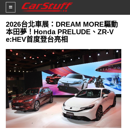
2026台北車展：DREAM MORE驅動
本田夢！Honda PRELUDE、ZR-V
新車價格
e:HEV首度登台亮相
車市新聞
賽車新聞
汽車改裝
輪胎特區
促銷訊息
人車軼事
試車報導