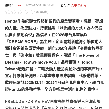
專題報導
編輯：
Bear
2025-12-31 16:38:47
發布於
人車事新聞
(0 得票數)
車型比拼
Honda作為統御世界移動載具的產業變革者，憑藉「夢想
兩輪世界
的力量」為原動力，持續挑戰「以永續的方式，為人們提
供自由移動喜悅」為信念，在2026年台北車展以
「DREAM MORE」為主題，企圖開創新能源引擎驅動人
類社會福祉為重要使命，朝向2050年品牌「交通事故零死
亡」與「碳中和」雙重願景邁進，傳遞「The Power of
Dreams - How we move you.」品牌價值。Honda
Taiwan透過四輪、二輪及動力產品與船外機的事業布局，
宣示打破傳統侷限，以擘畫未來思維驅動世代移動變革，
歡迎民眾於2025/12/31~2026/1/4到台北世貿中心，親自見
證Honda的移動哲學，全方位拓展生活可能性的喜悅。
PRELUDE、ZR-V e:HEV首度亮相並宣布導入台灣市場
承襲品牌帶給消費者「在平凡的移動日常，找尋非凡駕馭